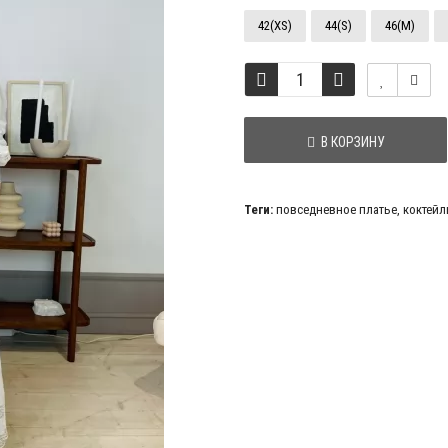
42(XS)
44(S)
46(M)
В КОРЗИНУ
Теги:
повседневное платье
,
коктейл