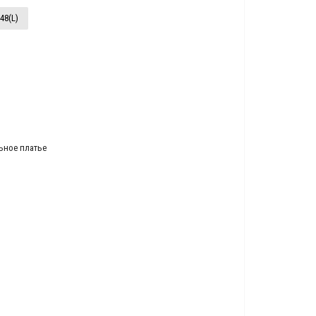
48(L)
ьное платье