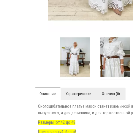
Описание
Характеристики
Отзывы (0)
Сногсшибательное платье макси станет изюминкой ва
выпускного, и для девичника, и для торжественной 
Размеры: от 42 до 48
Цвета: черный, белый